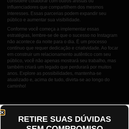
considere colaborar com outros artistas ou
influenciadores que compartilhem dos mesmos
interesses. Essas parcerias podem expandir seu
público e aumentar sua visibilidade.
Conforme você começa a implementar essas
estratégias, lembre-se de que o sucesso no Instagram
não acontece da noite para o dia. É um processo
contínuo que requer dedicação e criatividade. Ao focar
em construir um relacionamento autêntico com seu
público, você não apenas mostrará seu trabalho, mas
também criará um legado que perdurará por muitos
anos. Explore as possibilidades, mantenha-se
atualizado e, acima de tudo, divirta-se ao longo do
caminho!
RETIRE SUAS DÚVIDAS
SEM COMPROMISO