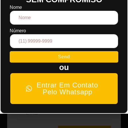
Faça Seu
Nome
Orçamento Para
Social Media
Número
(11) 98287-3694
Contato Pelo Whatsapp
Send
ou
Entrar Em Contato
Pelo Whatsapp