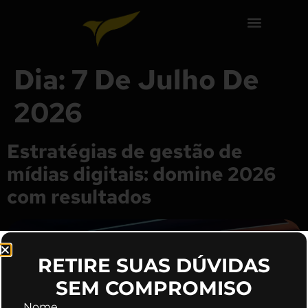
Dia:
7 De Julho De
2026
Estratégias de gestão de
mídias digitais: domine 2026
com resultados
RETIRE SUAS DÚVIDAS
SEM COMPROMISO
Nome