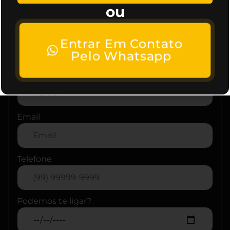
ou
Estamos ansiosos para trabalhar com você, entre
em contato com nossa agência e marque uma
reunião ou envie sua dúvida por email,
Entrar Em Contato
Pelo Whatsapp
Name
Email
Telefone
Podemos te ligar?