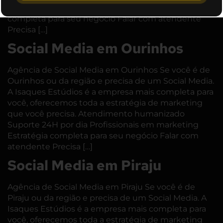
24H por dia Profissionais em marketing Estratégia
completa para seu negócio Falar com atendente
Precisa […]
Social Media em Ourinhos
Agência de Social Media em Ourinhos Se você é de
Ourinhos ou da região e precisa de um Social Media.
A Isaques Estúdios é a empresa mais completa para
você, oferecemos toda a estratégia de marketing
que você precisa. Atendimento humanizado
Suporte 24H por dia Profissionais em marketing
Estratégia completa para seu negócio Falar com
atendente Precisa […]
Social Media em Piraju
Agência de Social Media em Piraju Se você é de
Piraju ou da região e precisa de um Social Media. A
Isaques Estúdios é a empresa mais completa para
você, oferecemos toda a estratégia de marketing