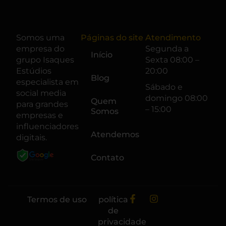
Somos uma
Páginas do site
Atendimento
empresa do
Segunda a
Início
grupo
Isaques
Sexta 08:00 –
Estúdios
20:00
Blog
especialista em
Sábado e
social media
domingo 08:00
Quem
para grandes
– 15:00
Somos
empresas e
influenciadores
Atendemos
digitais.
Contato
Termos de uso
política
de
privacidade