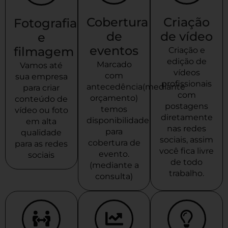
Cobertura
Criação
Fotografia
de
de vídeo
e
eventos
filmagem
Criação e
edição de
Marcado
Vamos até
vídeos
com
sua empresa
profissionais
antecedência(mediante
para criar
com
orçamento)
conteúdo de
postagens
temos
vídeo ou foto
diretamente
disponibilidade
em alta
nas redes
para
qualidade
sociais, assim
cobertura de
para as redes
você fica livre
evento.
sociais
de todo
(mediante a
trabalho.
consulta)