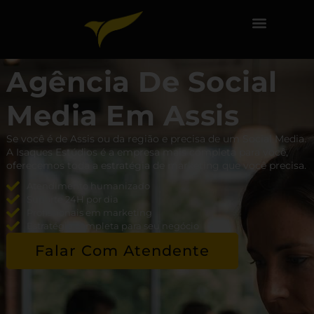
Agência De Social
Media Em Assis
Se você é de Assis ou da região e precisa de um Social Media.
A Isaques Estúdios é a empresa mais completa para você,
oferecemos toda a estratégia de marketing que você precisa.
Atendimento humanizado
Suporte 24H por dia
Profissionais em marketing
Estratégia completa para seu negócio
Falar Com Atendente