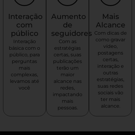
Interação
Aumento
Mais
com
de
Alcance
público
seguidores
Com dicas de
como gravar
Interação
Com as
vídeo,
básica com o
estratégias
postagens
público, para
certas, suas
certas,
perguntas
publicações
interação e
mais
terão um
outras
complexas,
maior
estratégias,
levamos até
alcance nas
suas redes
você
redes,
sociais vão
impactando
ter mais
mais
alcance.
pessoas.