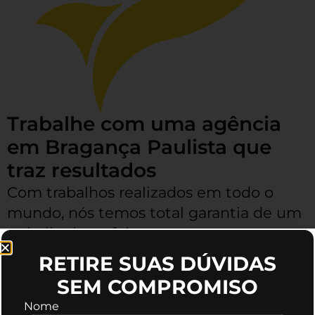
Trabalhe com uma agência
em Bragança Paulista que
traz resultados
Com trabalhos realizados em todo o
mundo, nós temos total garantia de um
trabalho bem feito, as pessoas que
trabalham conosco podem aprovar os
RETIRE SUAS DÚVIDAS
resultados.
SEM COMPROMISO
Nome