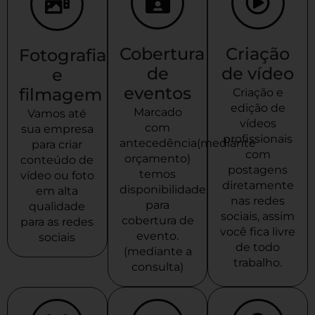
Cobertura
Criação
Fotografia
de
de vídeo
e
eventos
filmagem
Criação e
edição de
Marcado
Vamos até
vídeos
com
sua empresa
profissionais
antecedência(mediante
para criar
com
orçamento)
conteúdo de
postagens
temos
vídeo ou foto
diretamente
disponibilidade
em alta
nas redes
para
qualidade
sociais, assim
cobertura de
para as redes
você fica livre
evento.
sociais
de todo
(mediante a
trabalho.
consulta)