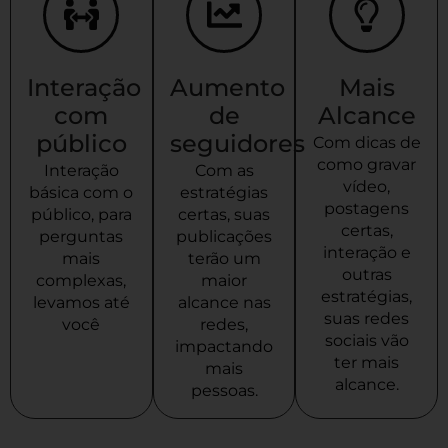
Interação
Aumento
Mais
com
de
Alcance
público
seguidores
Com dicas de
como gravar
Interação
Com as
vídeo,
básica com o
estratégias
postagens
público, para
certas, suas
certas,
perguntas
publicações
interação e
mais
terão um
outras
complexas,
maior
estratégias,
levamos até
alcance nas
suas redes
você
redes,
sociais vão
impactando
ter mais
mais
alcance.
pessoas.