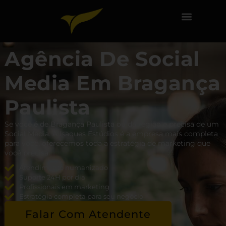
Agência De Social
Media Em Bragança
Paulista
Se você é de Bragança Paulista ou da região e precisa de um
Social Media. A Isaques Estúdios é a empresa mais completa
para você, oferecemos toda a estratégia de marketing que
você precisa.
Atendimento humanizado
Suporte 24H por dia
Profissionais em marketing
Estratégia completa para seu negócio
Falar Com Atendente