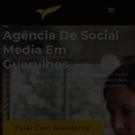
Agência De Social
Media Em
Guarulhos
Se você é de Guarulhos ou da região e precisa de um Social
Media. A Isaques Estúdios é a empresa mais completa para
você, oferecemos toda a estratégia de marketing que você
precisa.
Atendimento humanizado
Suporte 24H por dia
Profissionais em marketing
Estratégia completa para seu negócio
Falar Com Atendente