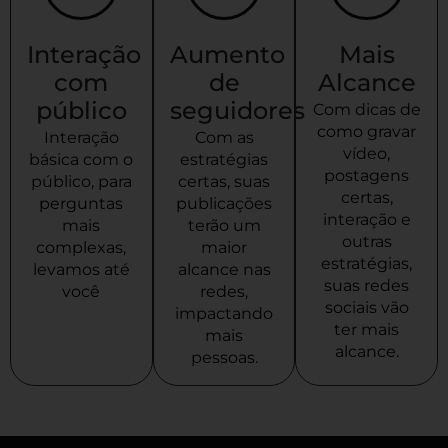
Interação
Aumento
Mais
com
de
Alcance
público
seguidores
Com dicas de
como gravar
Interação
Com as
vídeo,
básica com o
estratégias
postagens
público, para
certas, suas
certas,
perguntas
publicações
interação e
mais
terão um
outras
complexas,
maior
estratégias,
levamos até
alcance nas
suas redes
você
redes,
sociais vão
impactando
ter mais
mais
alcance.
pessoas.