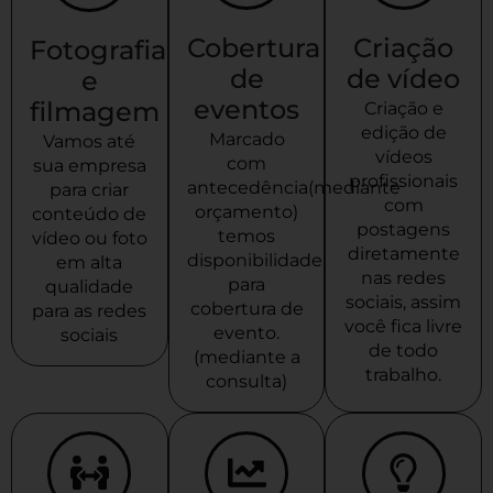
Cobertura
Criação
Fotografia
de
de vídeo
e
eventos
filmagem
Criação e
edição de
Marcado
Vamos até
vídeos
com
sua empresa
profissionais
antecedência(mediante
para criar
com
orçamento)
conteúdo de
postagens
temos
vídeo ou foto
diretamente
disponibilidade
em alta
nas redes
para
qualidade
sociais, assim
cobertura de
para as redes
você fica livre
evento.
sociais
de todo
(mediante a
trabalho.
consulta)