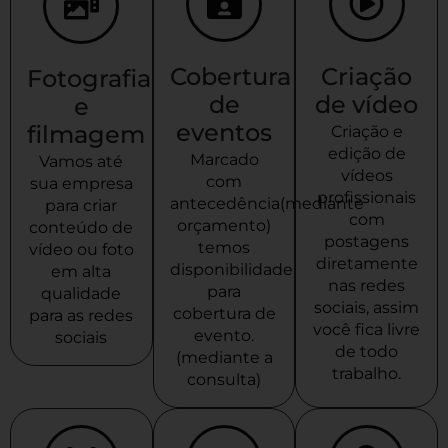
Cobertura
Criação
Fotografia
de
de vídeo
e
eventos
filmagem
Criação e
edição de
Marcado
Vamos até
vídeos
com
sua empresa
profissionais
antecedência(mediante
para criar
com
orçamento)
conteúdo de
postagens
temos
vídeo ou foto
diretamente
disponibilidade
em alta
nas redes
para
qualidade
sociais, assim
cobertura de
para as redes
você fica livre
evento.
sociais
de todo
(mediante a
trabalho.
consulta)