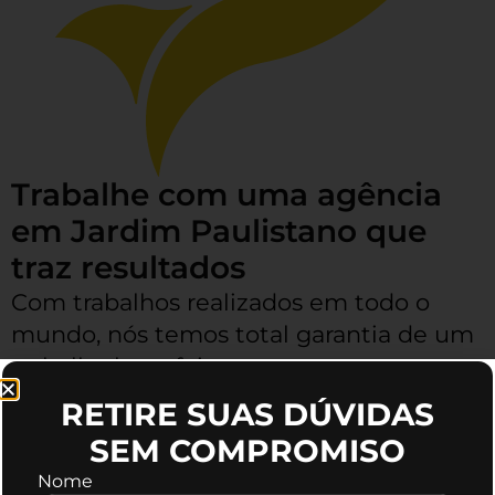
Trabalhe com uma agência
em Jardim Paulistano que
traz resultados
Com trabalhos realizados em todo o
mundo, nós temos total garantia de um
trabalho bem feito, as pessoas que
trabalham conosco podem aprovar os
RETIRE SUAS DÚVIDAS
resultados.
SEM COMPROMISO
Nome