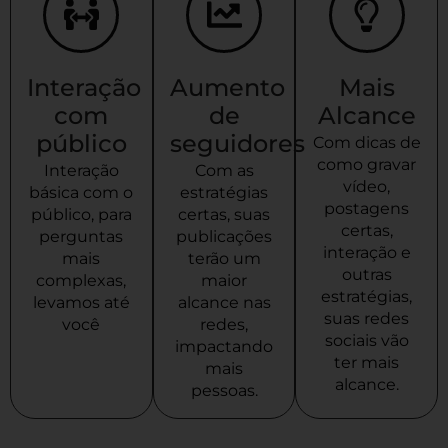
Interação
Aumento
Mais
com
de
Alcance
público
seguidores
Com dicas de
como gravar
Interação
Com as
vídeo,
básica com o
estratégias
postagens
público, para
certas, suas
certas,
perguntas
publicações
interação e
mais
terão um
outras
complexas,
maior
estratégias,
levamos até
alcance nas
suas redes
você
redes,
sociais vão
impactando
ter mais
mais
alcance.
pessoas.