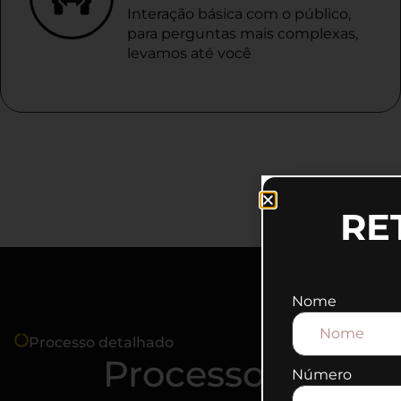
Interação básica com o público,
para perguntas mais complexas,
levamos até você
RE
Nome
Processo detalhado
Processo de con
Número