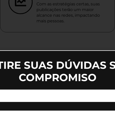
Com as estratégias certas, suas
publicações terão um maior
alcance nas redes, impactando
mais pessoas.
TIRE SUAS DÚVIDAS 
COMPROMISO
tratação Social Media