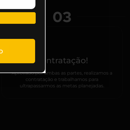
03
p
Contratação!
Aprovado por ambas as partes, realizamos a
contratação e trabalhamos para
ultrapassarmos as metas planejadas.