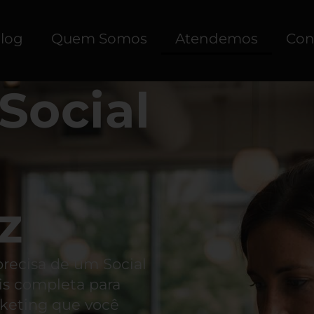
log
Quem Somos
Atendemos
Con
Social
z
precisa de um Social
is completa para
rketing que você