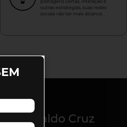
postagens certas, interação e
outras estratégias, suas redes
sociais vão ter mais alcance.
SEM
 em Osvaldo Cruz