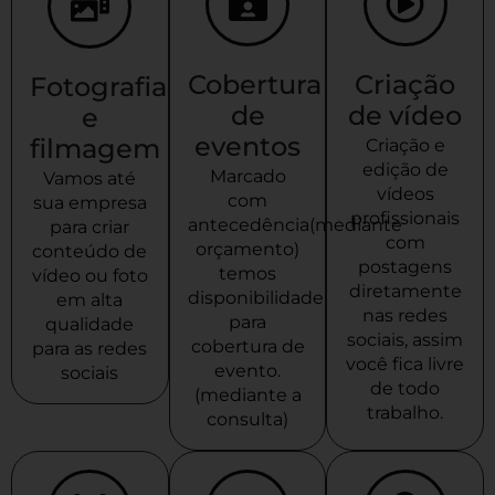
Cobertura
Criação
Fotografia
de
de vídeo
e
eventos
filmagem
Criação e
edição de
Marcado
Vamos até
vídeos
com
sua empresa
profissionais
antecedência(mediante
para criar
com
orçamento)
conteúdo de
postagens
temos
vídeo ou foto
diretamente
disponibilidade
em alta
nas redes
para
qualidade
sociais, assim
cobertura de
para as redes
você fica livre
evento.
sociais
de todo
(mediante a
trabalho.
consulta)