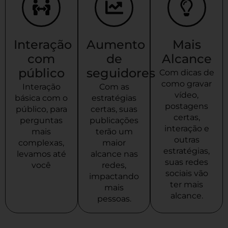
Interação
Aumento
Mais
com
de
Alcance
público
seguidores
Com dicas de
como gravar
Interação
Com as
vídeo,
básica com o
estratégias
postagens
público, para
certas, suas
certas,
perguntas
publicações
interação e
mais
terão um
outras
complexas,
maior
estratégias,
levamos até
alcance nas
suas redes
você
redes,
sociais vão
impactando
ter mais
mais
alcance.
pessoas.