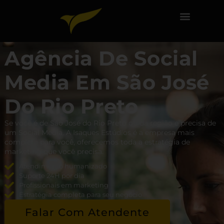
Agência De Social
Media Em São José
Do Rio Preto
Se você é de São José do Rio Preto ou da região e precisa de
um Social Media. A Isaques Estúdios é a empresa mais
completa para você, oferecemos toda a estratégia de
marketing que você precisa.
Atendimento humanizado
Suporte 24H por dia
Profissionais em marketing
Estratégia completa para seu negócio
Falar Com Atendente