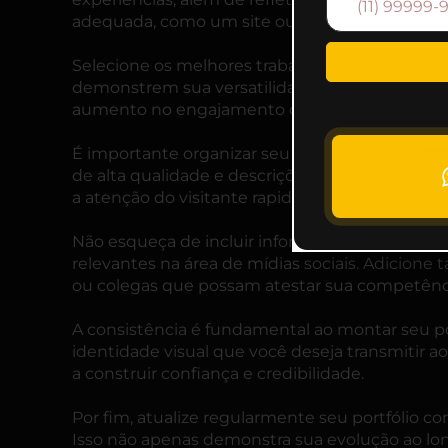
adequada, como um site ou uma rede social pro
Selecione os melhores trabalhos que você já rea
demonstrem sua versatilidade. Se possível, ap
aumento no engajamento ou crescimento nas v
É importante organizar seu portfólio de forma 
de alta qualidade e descrições concisas para ca
a atenção do visitante rapidamente.
Não esqueça de incluir informações pessoais, 
relevantes na área de mídias sociais. Adicion
ou colegas que possam atestar sua competência
A consistência é fundamental ao montar seu po
identidade visual que você deseja transmitir ao
a construir confiança e credibilidade.
Por fim, atualize regularmente seu portfólio co
Isso não apenas demonstra sua evolução ao 