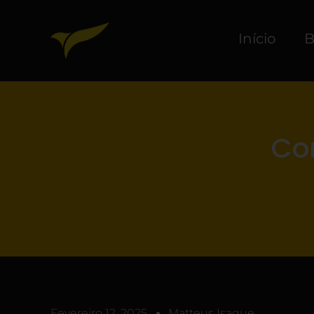
Início
B
Co
Fevereiro 12, 2025
Matteus Isaque