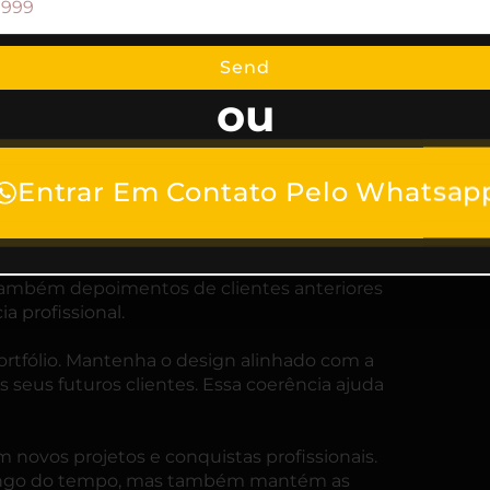
fissional.
Send
lizou. Inclua projetos variados que
resente resultados concretos, como
ou
endas devido às suas estratégias.
clara e visualmente atraente. Use imagens
Entrar Em Contato Pelo Whatsap
da projeto. Isso facilita a navegação e chama
como sua formação acadêmica e certificados
e também depoimentos de clientes anteriores
 profissional.
rtfólio. Mantenha o design alinhado com a
s seus futuros clientes. Essa coerência ajuda
m novos projetos e conquistas profissionais.
longo do tempo, mas também mantém as