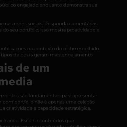
u público engajado enquanto demonstra sua
o nas redes sociais. Responda comentários
do seu portfólio; isso mostra proatividade e
 publicações no contexto do nicho escolhido.
s tipos de posts geram mais engajamento.
ais de um
 media
elementos são fundamentais para apresentar
 Um bom portfólio não é apenas uma coleção
ua criatividade e capacidade estratégica.
ocê criou. Escolha conteúdos que
e formatos em que você pode trabalhar, como