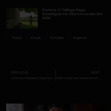
Domine O Tráfego Pago:
Estratégias De Alta Conversão Em
2026
Categorias
Todos
Dicas
Dúvidas
Suporte
PREVIOUS
NEXT
Gerencie Múltiplas Contas Sociais: Eficiência e Segurança
VEO3 Grátis: Crie Vídeos Incríveis com IA do Google Agora!
Outros Artigos Relacionados