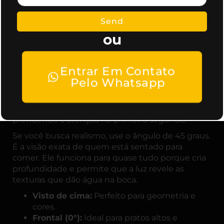
quem vê vai reagir ao prato. Eu recomendo
começar pelo clássico
flat lay
(visto de cima)
Send
quando o alimento tem detalhes espalhados no
ou
topo, como uma pizza artesanal ou uma mesa de
café da manhã bem montada.
Para destacar a altura e as camadas de um
Entrar Em Contato
hambúrguer suculento ou de uma pilha de
Pelo Whatsapp
panquecas, o segredo é baixar o celular até o
nível da mesa. Esse ângulo frontal traz
imponência e faz a comida parecer gigante,
prendendo a atenção no primeiro segundo.
Se você busca realismo, use o ângulo de 45 graus.
É a visão exata de quem está sentado para
comer. Ele funciona para quase tudo porque cria
profundidade e permite que a luz revele as
texturas que dão água na boca.
Visto de cima:
Perfeito para geometria e
cores.
Frontal (0°):
Ideal para pratos altos e