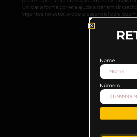
pode impactar a percepção do profissionalism
Utilizar a forma correta ajuda a transmitir cred
vigentes no setor, o que é essencial para qu
RE
Nome
Número