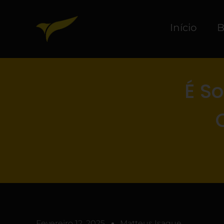
Início
B
É So
Fevereiro 12, 2025
Matteus Isaque