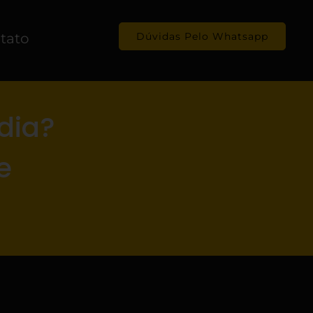
tato
Dúvidas Pelo Whatsapp
idia?
e