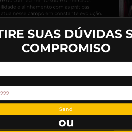
o e do conhecimento sobre o mercado.
ibilidade e alinhamento com as práticas
em atua nesse campo em constante evolução.
TIRE SUAS DÚVIDAS 
COMPROMISO
Send
ou