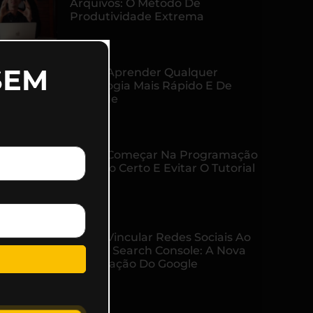
Arquivos: O Método De
Produtividade Extrema
SEM
Como Aprender Qualquer
Tecnologia Mais Rápido E De
Verdade
Como Começar Na Programação
Do Jeito Certo E Evitar O Tutorial
Hell
Como Vincular Redes Sociais Ao
Google Search Console: A Nova
Atualização Do Google