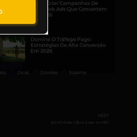
Como Criar Campanhas De
Facebook Ads Que Convertem
p
Em 2026
Domine O Tráfego Pago:
Estratégias De Alta Conversão
Em 2026
egorias
dos
Dicas
Dúvidas
Suporte
NEXT
Social Media Coloca o que no MEI?