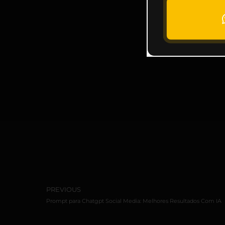
PREVIOUS
Prompt para Chatgpt Social Media: Melhores Resultados Com IA