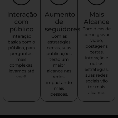
Interação
Aumento
Mais
com
de
Alcance
público
seguidores
Com dicas de
como gravar
Interação
Com as
vídeo,
básica com o
estratégias
postagens
público, para
certas, suas
certas,
perguntas
publicações
interação e
mais
terão um
outras
complexas,
maior
estratégias,
levamos até
alcance nas
suas redes
você
redes,
sociais vão
impactando
ter mais
mais
alcance.
pessoas.