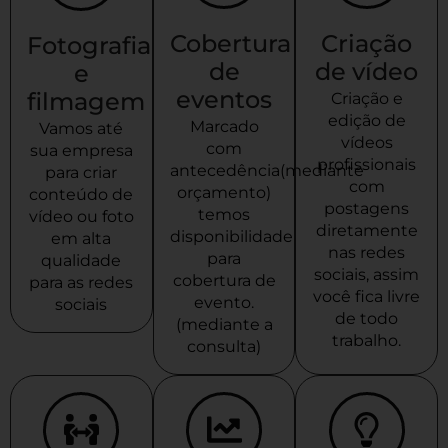
Cobertura
Criação
Fotografia
de
de vídeo
e
eventos
filmagem
Criação e
edição de
Marcado
Vamos até
vídeos
com
sua empresa
profissionais
antecedência(mediante
para criar
com
orçamento)
conteúdo de
postagens
temos
vídeo ou foto
diretamente
disponibilidade
em alta
nas redes
para
qualidade
sociais, assim
cobertura de
para as redes
você fica livre
evento.
sociais
de todo
(mediante a
trabalho.
consulta)