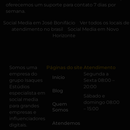
oferecemos um suporte para contato 7 dias por
semana.
Social Media em José Bonifácio
Ver todos os locais de
atendimento no brasil
Social Media em Novo
Horizonte
Somos uma
Páginas do site
Atendimento
empresa do
Segunda a
Início
grupo
Isaques
Sexta 08:00 –
Estúdios
20:00
Blog
especialista em
Sábado e
social media
domingo 08:00
Quem
para grandes
– 15:00
Somos
empresas e
influenciadores
Atendemos
digitais.