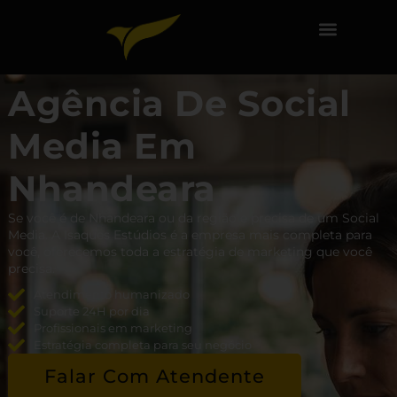
Agência De Social
Media Em
Nhandeara
Se você é de Nhandeara ou da região e precisa de um Social
Media. A Isaques Estúdios é a empresa mais completa para
você, oferecemos toda a estratégia de marketing que você
precisa.
Atendimento humanizado
Suporte 24H por dia
Profissionais em marketing
Estratégia completa para seu negócio
Falar Com Atendente