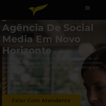
Agência De Social
Media Em Novo
Horizonte
Se você é de Novo Horizonte ou da região e precisa de um
Social Media. A Isaques Estúdios é a empresa mais completa
para você, oferecemos toda a estratégia de marketing que
você precisa.
Atendimento humanizado
Suporte 24H por dia
Profissionais em marketing
Estratégia completa para seu negócio
Falar Com Atendente