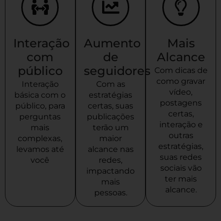
Interação
Aumento
Mais
com
de
Alcance
público
seguidores
Com dicas de
como gravar
Interação
Com as
vídeo,
básica com o
estratégias
postagens
público, para
certas, suas
certas,
perguntas
publicações
interação e
mais
terão um
outras
complexas,
maior
estratégias,
levamos até
alcance nas
suas redes
você
redes,
sociais vão
impactando
ter mais
mais
alcance.
pessoas.