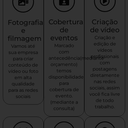
Cobertura
Criação
Fotografia
de
de vídeo
e
eventos
filmagem
Criação e
edição de
Marcado
Vamos até
vídeos
com
sua empresa
profissionais
antecedência(mediante
para criar
com
orçamento)
conteúdo de
postagens
temos
vídeo ou foto
diretamente
disponibilidade
em alta
nas redes
para
qualidade
sociais, assim
cobertura de
para as redes
você fica livre
evento.
sociais
de todo
(mediante a
trabalho.
consulta)