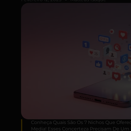
Conheça Quais São Os 7 Nichos Que Oferec
Media! Esses Concerteza Precisam De Um S