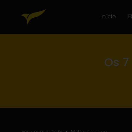
Início
B
Os 7
Fevereiro 12, 2025
Matteus Isaque