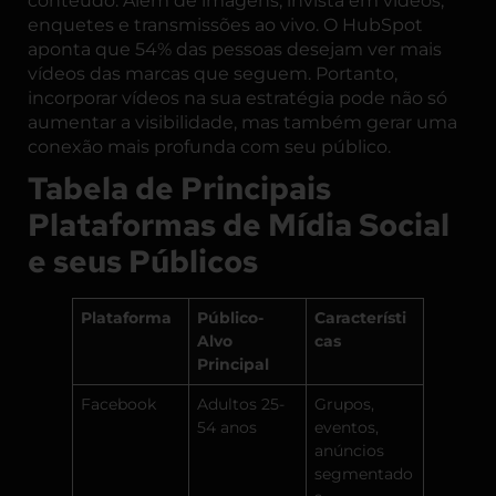
conteúdo. Além de imagens, invista em vídeos,
enquetes e transmissões ao vivo. O
HubSpot
aponta que 54% das pessoas desejam ver mais
vídeos das marcas que seguem. Portanto,
incorporar vídeos na sua estratégia pode não só
aumentar a visibilidade, mas também gerar uma
conexão mais profunda com seu público.
Tabela de Principais
Plataformas de Mídia Social
e seus Públicos
Plataforma
Público-
Característi
Alvo
cas
Principal
Facebook
Adultos 25-
Grupos,
54 anos
eventos,
anúncios
segmentado