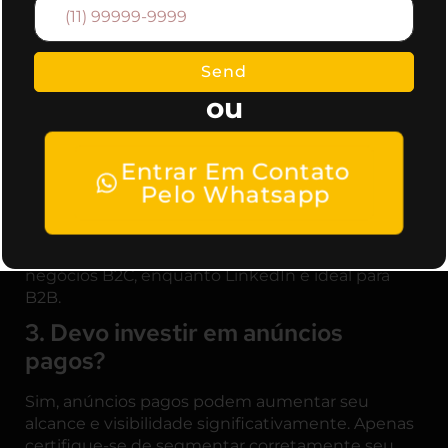
Utilize ferramentas de análise como Google
Analytics e Hootsuite para acompanhar
Send
engajamento, alcance e conversões. Compare
ou
esses dados com suas metas para avaliar o
desempenho.
2. Quais plataformas são melhores
Entrar Em Contato
para pequenos negócios?
Pelo Whatsapp
A escolha da plataforma depende do seu público-
alvo. Facebook e Instagram são ótimas para
negócios B2C, enquanto LinkedIn é ideal para
B2B.
3. Devo investir em anúncios
pagos?
Sim, anúncios pagos podem aumentar seu
alcance e visibilidade significativamente. Apenas
certifique-se de segmentar corretamente seu