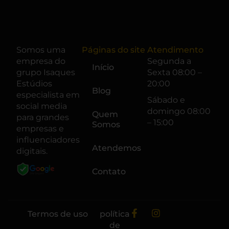
Somos uma
Páginas do site
Atendimento
empresa do
Segunda a
Início
grupo
Isaques
Sexta 08:00 –
Estúdios
20:00
Blog
especialista em
Sábado e
social media
domingo 08:00
Quem
para grandes
– 15:00
Somos
empresas e
influenciadores
Atendemos
digitais.
Contato
Termos de uso
política
de