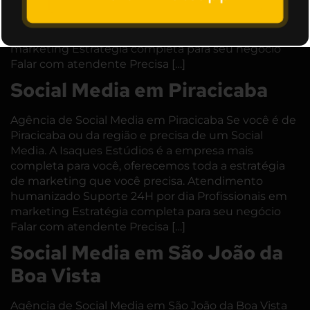
completa para você, oferecemos toda a estratégia
de marketing que você precisa. Atendimento
humanizado Suporte 24H por dia Profissionais em
marketing Estratégia completa para seu negócio
Falar com atendente Precisa […]
Social Media em Piracicaba
Agência de Social Media em Piracicaba Se você é de
Piracicaba ou da região e precisa de um Social
Media. A Isaques Estúdios é a empresa mais
completa para você, oferecemos toda a estratégia
de marketing que você precisa. Atendimento
humanizado Suporte 24H por dia Profissionais em
marketing Estratégia completa para seu negócio
Falar com atendente Precisa […]
Social Media em São João da
Boa Vista
Agência de Social Media em São João da Boa Vista