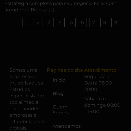
Estratégia completa para seu negócio Falar com
atendente Precisa […]
1
2
3
4
5
6
7
8
9
Somos uma
Páginas do site
Atendimento
empresa do
Segunda a
Início
grupo
Isaques
Sexta 08:00 –
Estúdios
20:00
Blog
especialista em
Sábado e
social media
domingo 08:00
Quem
para grandes
– 15:00
Somos
empresas e
influenciadores
Atendemos
digitais.