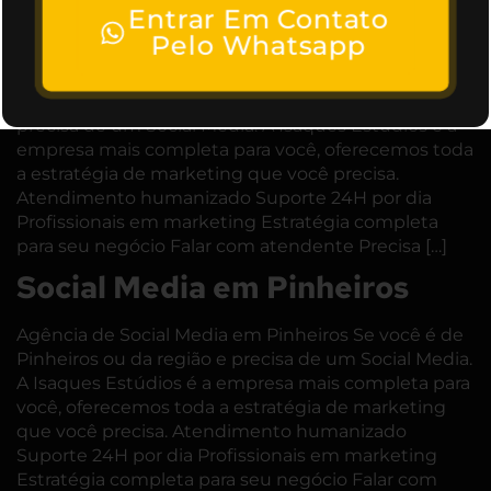
Entrar Em Contato
Campos
Pelo Whatsapp
Agência de Social Media em São José dos Campos
Se você é de São José dos Campos ou da região e
precisa de um Social Media. A Isaques Estúdios é a
empresa mais completa para você, oferecemos toda
a estratégia de marketing que você precisa.
Atendimento humanizado Suporte 24H por dia
Profissionais em marketing Estratégia completa
para seu negócio Falar com atendente Precisa […]
Social Media em Pinheiros
Agência de Social Media em Pinheiros Se você é de
Pinheiros ou da região e precisa de um Social Media.
A Isaques Estúdios é a empresa mais completa para
você, oferecemos toda a estratégia de marketing
que você precisa. Atendimento humanizado
Suporte 24H por dia Profissionais em marketing
Estratégia completa para seu negócio Falar com