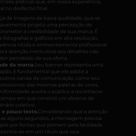
etrizes práticas que, em nossa experiência,
l no desfecho final.
ça de imagens de baixa qualidade, que se
ariavelmente projeta uma percepção de
meter a credibilidade de sua marca. É
 fotografias e gráficos em alta resolução,
rência nítida e eminentemente profissional
Esta atenção meticulosa aos detalhes não
lor percebido de sua oferta.
ade da marca.
Seu banner representa uma
razão, é fundamental que ele adote a
utros canais de comunicação, como seu
 consistente das mesmas paletas de cores,
 uniformidade auxilia o público a reconhecer
tempo em que constrói um alicerce de
nário coletivo.
s e pouco texto.
Considerando que a atenção
nas alguns segundos, a mensagem precisa
pte por fontes que primem pela facilidade
oncentre-se em um título que seja