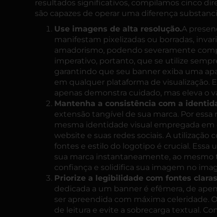
resultados significativos, compilamos cinco dir
são capazes de operar uma diferença substancia
Use imagens de alta resolução.
A presen
manifestam pixelizadas ou borradas, inv
amadorismo, podendo severamente compro
imperativo, portanto, que se utilize sempre
garantindo que seu banner exiba uma apa
em qualquer plataforma de visualização. 
apenas demonstra cuidado, mas eleva o va
Mantenha a consistência com a identid
extensão tangível de sua marca. Por essa 
mesma
identidade visual
empregada em o
website e suas redes sociais. A utilização
fontes e estilo do logotipo é crucial. Essa
sua marca instantaneamente, ao mesmo 
confiança e solidifica sua imagem no imagi
Priorize a legibilidade com fontes clara
dedicada a um banner é efêmera, de ape
ser apreendida com máxima celeridade. O
de leitura e evite a sobrecarga textual. C