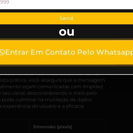
l do seu Design
a, a porção mais crítica do design do seu
Send
picentro do palco digital, medindo
ou
faixa do seu projeto gráfico que detém a
odas as modalidades de dispositivos – desde
o por tablets e desktops, até as
al permanecerá intacta. Por conseguinte, é
Entrar Em Contato Pelo Whatsap
nentes essenciais de sua comunicação
te espaço. Posicione seu logotipo, a
e relevância e qualquer
chamada para ação
ão ou a visita ao seu website, estritamente
a esta prática, você assegura que a mensagem
endimento sejam comunicadas com limpidez
te seu canal, desconsiderando o meio pelo
ra pode culminar na mutilação de dados
experiência do usuário e a eficácia
Dimensão (pixels)