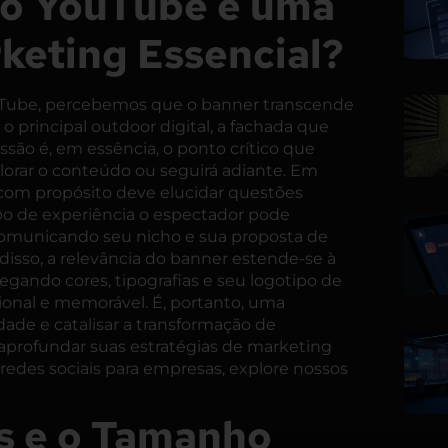
do YouTube é uma
keting Essencial?
ouTube, percebemos que o banner transcende
o principal outdoor digital, a fachada que
ssão é, em essência, o ponto crítico que
lorar o conteúdo ou seguirá adiante. Em
om propósito deve elucidar questões
tipo de experiência o espectador pode
 comunicando seu nicho e sua proposta de
 disso, a relevância do banner estende-se à
egando cores, tipografias e seu logotipo de
sional e memorável. É, portanto, uma
idade e catalisar a transformação de
a aprofundar suas
estratégias de marketing
redes sociais para empresas
, explore nossos
s e o Tamanho