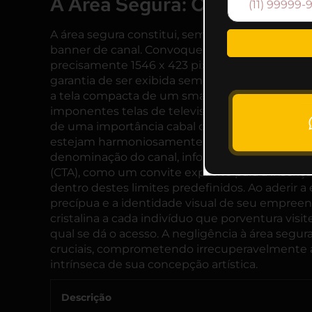
A Área Segura: O Ponto Foca
A área segura constitui, sem margem para dúvid
banner de canal. Convoque-a à mente como o e
precisamente 1546 x 423 pixels. Esta é a única 
garantia de ser exibida sem interrupções em t
a tela compacta de um smartphone, perpassand
imponentes telas de televisão; esta zona centr
de uma importância cabal que todos os compo
estejam harmoniosamente dispostos dentro des
denominação do canal, informações textuais d
(CTA)
, como um convite explícito para a inscriç
dentro destes limites predefinidos. Ao aderir 
precípua e a identidade visual de seu empre
cristalina a cada indivíduo que porventura visi
qual se dá o acesso. A negligência à área segu
cruciais, comprometendo irrecuperavelmente a 
intrínseca de sua concepção artística.
Descrição